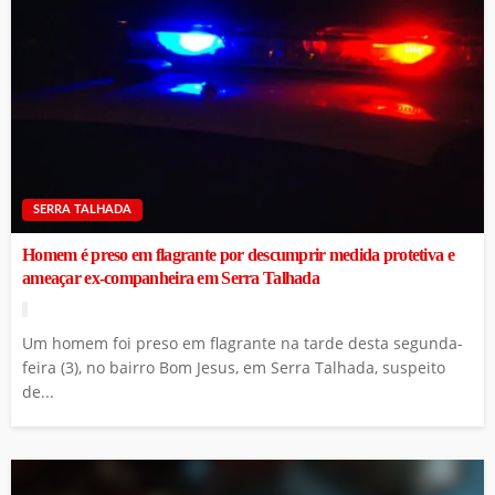
SERRA TALHADA
Homem é preso em flagrante por descumprir medida protetiva e
ameaçar ex-companheira em Serra Talhada
Um homem foi preso em flagrante na tarde desta segunda-
feira (3), no bairro Bom Jesus, em Serra Talhada, suspeito
de...