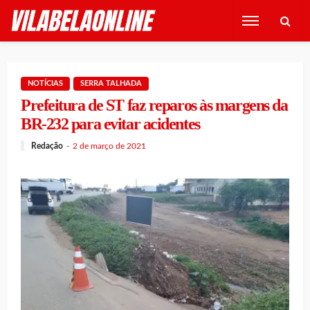
NOTÍCIAS
SERRA TALHADA
Prefeitura de ST faz reparos às margens da
BR-232 para evitar acidentes
Redação
2 de março de 2021