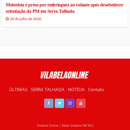
Motorista é preso por embriaguez ao volante após desobedecer
orientação da PM em Serra Talhada
20 de julho de 2026
ÚLTIMAS
SERRA TALHADA
NOTÍCIA
Contato
RÁDIO VILABELA
Vilabela Online | Rádio Vilabela FM 94,3