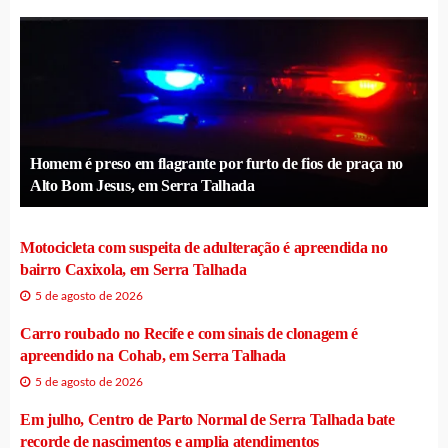
Homem é preso em flagrante por furto de fios de praça no
Alto Bom Jesus, em Serra Talhada
Motocicleta com suspeita de adulteração é apreendida no
bairro Caxixola, em Serra Talhada
5 de agosto de 2026
Carro roubado no Recife e com sinais de clonagem é
apreendido na Cohab, em Serra Talhada
5 de agosto de 2026
Em julho, Centro de Parto Normal de Serra Talhada bate
recorde de nascimentos e amplia atendimentos