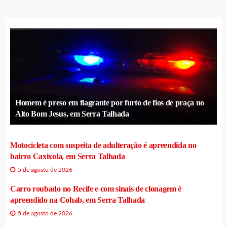
Homem é preso em flagrante por furto de fios de praça no
Alto Bom Jesus, em Serra Talhada
Motocicleta com suspeita de adulteração é apreendida no
bairro Caxixola, em Serra Talhada
5 de agosto de 2026
Carro roubado no Recife e com sinais de clonagem é
apreendido na Cohab, em Serra Talhada
5 de agosto de 2026