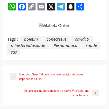
WhatsApp
Facebook
Copy
Email
X
Telegram
Snapchat
Share
Link
Tags :
boletim
conectesus
covid19
ministeriodasaude
Pernambuco
saude
sus
Shopping Serra Talhada recebe exposição de carros
importados da PRF
Ex ameaça mulher com faca no bairro Vila Bela, em
Serra Talhada