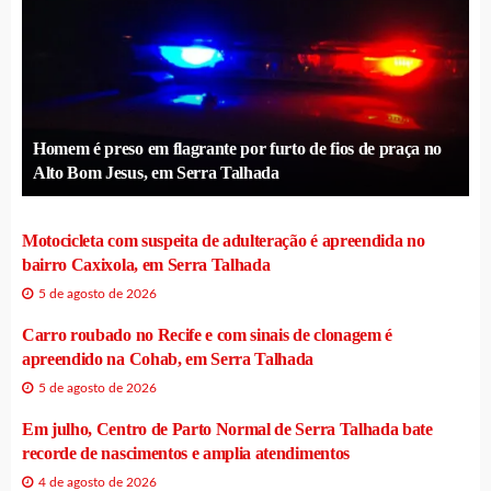
Homem é preso em flagrante por furto de fios de praça no
Alto Bom Jesus, em Serra Talhada
Motocicleta com suspeita de adulteração é apreendida no
bairro Caxixola, em Serra Talhada
5 de agosto de 2026
Carro roubado no Recife e com sinais de clonagem é
apreendido na Cohab, em Serra Talhada
5 de agosto de 2026
Em julho, Centro de Parto Normal de Serra Talhada bate
recorde de nascimentos e amplia atendimentos
4 de agosto de 2026