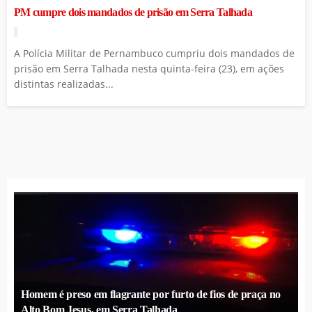
PM cumpre dois mandados de prisão em Serra Talhada
A Polícia Militar de Pernambuco cumpriu dois mandados de
prisão em Serra Talhada nesta quinta-feira (23), em ações
distintas realizadas...
Homem é preso em flagrante por furto de fios de praça no
Alto Bom Jesus, em Serra Talhada