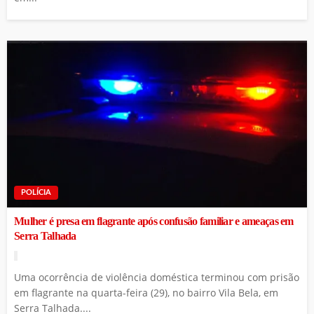
POLÍCIA
Mulher é presa em flagrante após confusão familiar e ameaças em
Serra Talhada
Uma ocorrência de violência doméstica terminou com prisão
em flagrante na quarta-feira (29), no bairro Vila Bela, em
Serra Talhada....