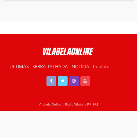
ÚLTIMAS
SERRA TALHADA
NOTÍCIA
Contato
RÁDIO VILABELA
Vilabela Online | Rádio Vilabela FM 94,3