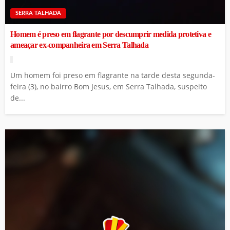
SERRA TALHADA
Homem é preso em flagrante por descumprir medida protetiva e
ameaçar ex-companheira em Serra Talhada
Um homem foi preso em flagrante na tarde desta segunda-
feira (3), no bairro Bom Jesus, em Serra Talhada, suspeito
de...