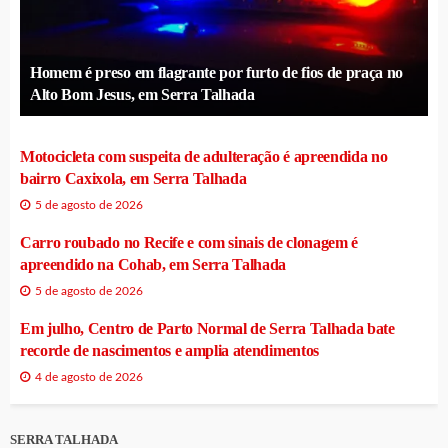
Homem é preso em flagrante por furto de fios de praça no
Alto Bom Jesus, em Serra Talhada
Motocicleta com suspeita de adulteração é apreendida no
bairro Caxixola, em Serra Talhada
5 de agosto de 2026
Carro roubado no Recife e com sinais de clonagem é
apreendido na Cohab, em Serra Talhada
5 de agosto de 2026
Em julho, Centro de Parto Normal de Serra Talhada bate
recorde de nascimentos e amplia atendimentos
4 de agosto de 2026
SERRA TALHADA