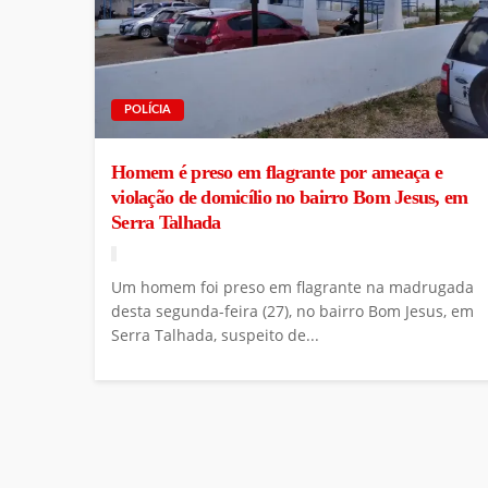
POLÍCIA
Homem é preso em flagrante por ameaça e
violação de domicílio no bairro Bom Jesus, em
Serra Talhada
Um homem foi preso em flagrante na madrugada
desta segunda-feira (27), no bairro Bom Jesus, em
Serra Talhada, suspeito de...