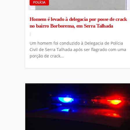
POLÍCIA
Homem é levado à delegacia por posse de crack
no bairro Borborema, em Serra Talhada
Um homem foi conduzido à Delegacia de Polícia
Civil de Serra Talhada após ser flagrado com uma
porção de crack...