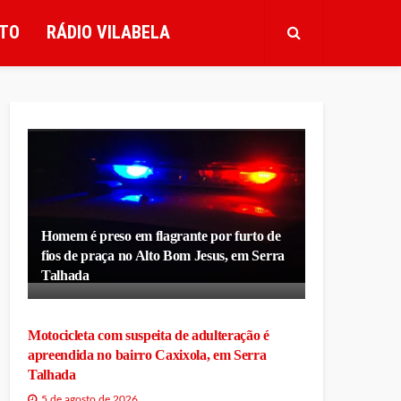
TO
RÁDIO VILABELA
Homem é preso em flagrante por furto de
fios de praça no Alto Bom Jesus, em Serra
Talhada
Motocicleta com suspeita de adulteração é
apreendida no bairro Caxixola, em Serra
Talhada
5 de agosto de 2026