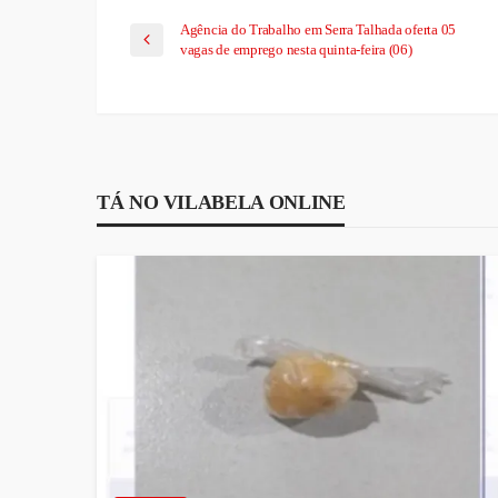
Agência do Trabalho em Serra Talhada oferta 05
vagas de emprego nesta quinta-feira (06)
TÁ NO VILABELA ONLINE