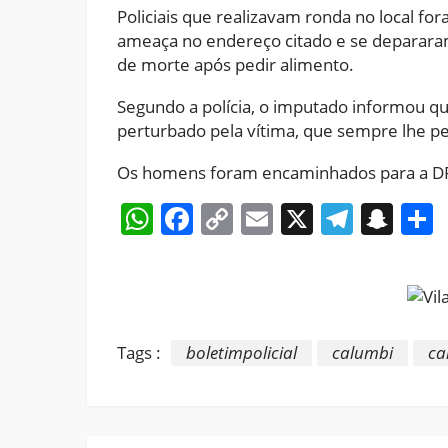
Policiais que realizavam ronda no local 
ameaça no endereço citado e se depara
de morte após pedir alimento.
Segundo a polícia, o imputado informou qu
perturbado pela vítima, que sempre lhe p
Os homens foram encaminhados para a DPC
WhatsApp
Facebook
Copy
Email
X
Teleg
Sna
Link
Tags :
boletimpolicial
calumbi
ca