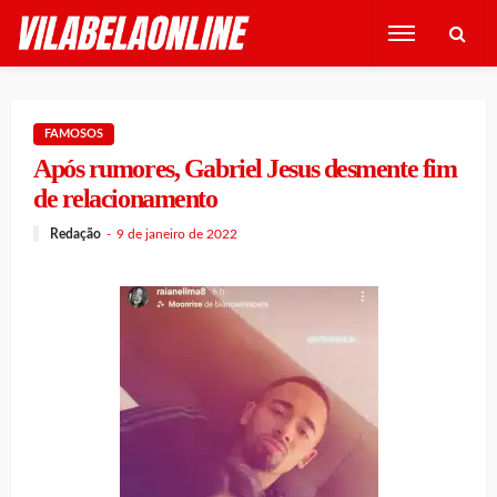
FAMOSOS
Após rumores, Gabriel Jesus desmente fim
de relacionamento
Redação
9 de janeiro de 2022