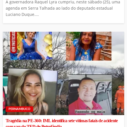
A governadora Raquel Lyra cumpriu, neste sábado (25), uma
agenda em Serra Talhada ao lado do deputado estadual
Luciano Duque....
PERNAMBUCO
Tragédia na PE-360: IML identifica sete vítimas fatais de acidente
com van do TFD de Petrolândia