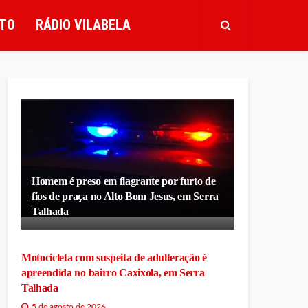
TO
RÁDIO VILABELA
Homem é preso em flagrante por furto de
fios de praça no Alto Bom Jesus, em Serra
Talhada
Motocicleta com suspeita de adulteração é
apreendida no bairro Caxixola, em Serra
Talhada
5 de agosto de 2026