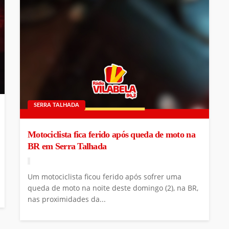
SERRA TALHADA
Motociclista fica ferido após queda de moto na
BR em Serra Talhada
Um motociclista ficou ferido após sofrer uma
queda de moto na noite deste domingo (2), na BR,
nas proximidades da...