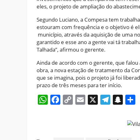
eles, o projeto de ampliação do abastecim
Segundo Luciano, a Compesa tem trabalhad
estouram com frequência e o objetivo é e
município, através da aquisição de uma nov
garantido e esse ano a gente vai tá trabalh
Talhada”, afirmou o gerente.
Ainda de acordo com o gerente, que falou
obra, a nova estação de tratamento da C
que se imagina, pois o projeto já foi liber
prazo de três meses para ter início.
WhatsApp
Facebook
Copy
Email
X
Teleg
Sna
Link