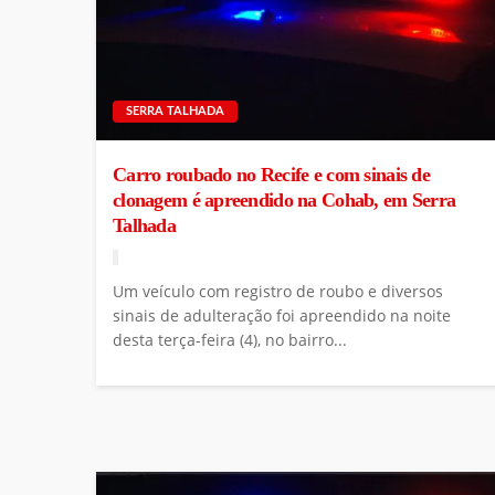
SERRA TALHADA
Carro roubado no Recife e com sinais de
clonagem é apreendido na Cohab, em Serra
Talhada
Um veículo com registro de roubo e diversos
sinais de adulteração foi apreendido na noite
desta terça-feira (4), no bairro...