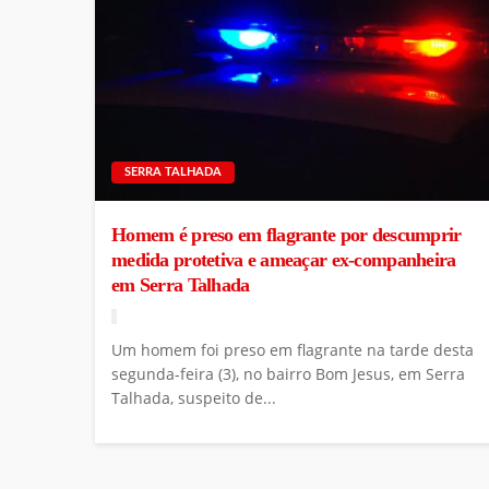
SERRA TALHADA
Homem é preso em flagrante por descumprir
medida protetiva e ameaçar ex-companheira
em Serra Talhada
Um homem foi preso em flagrante na tarde desta
segunda-feira (3), no bairro Bom Jesus, em Serra
Talhada, suspeito de...