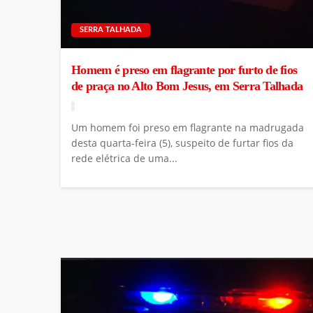
SERRA TALHADA
Homem é preso em flagrante por furto de fios
de praça no Alto Bom Jesus, em Serra Talhada
Um homem foi preso em flagrante na madrugada
desta quarta-feira (5), suspeito de furtar fios da
rede elétrica de uma...