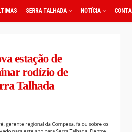
LTIMAS
SERRA TALHADA
NOTÍCIA
CONTA
va estação de
inar rodízio de
rra Talhada
ré, gerente regional da Compesa, falou sobre os
ado para este ano para Serra Talhada. Dentre