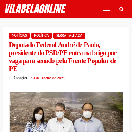
NOTÍCIAS
POLÍTICA
SERRA TALHADA
Deputado Federal André de Paula,
presidente do PSD/PE entra na briga por
vaga para senado pela Frente Popular de
PE
Redação
13 de janeiro de 2022