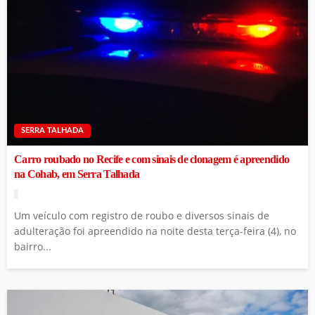
SERRA TALHADA
Carro roubado no Recife e com sinais de clonagem é apreendido
na Cohab, em Serra Talhada
Um veículo com registro de roubo e diversos sinais de
adulteração foi apreendido na noite desta terça-feira (4), no
bairro...