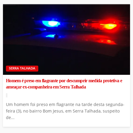
SERRA TALHADA
Homem é preso em flagrante por descumprir medida protetiva e
ameaçar ex-companheira em Serra Talhada
Um homem foi preso em flagrante na tarde desta segunda-
feira (3), no bairro Bom Jesus, em Serra Talhada, suspeito
de...