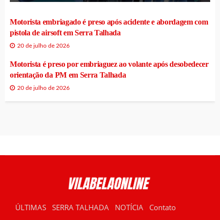
Motorista embriagado é preso após acidente e abordagem com
pistola de airsoft em Serra Talhada
20 de julho de 2026
Motorista é preso por embriaguez ao volante após desobedecer
orientação da PM em Serra Talhada
20 de julho de 2026
ÚLTIMAS
SERRA TALHADA
NOTÍCIA
Contato