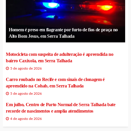
Homem é preso em flagrante por furto de fios de praça no
Alto Bom Jesus, em Serra Talhada
Motocicleta com suspeita de adulteração é apreendida no
bairro Caxixola, em Serra Talhada
5 de agosto de 2026
Carro roubado no Recife e com sinais de clonagem é
apreendido na Cohab, em Serra Talhada
5 de agosto de 2026
Em julho, Centro de Parto Normal de Serra Talhada bate
recorde de nascimentos e amplia atendimentos
4 de agosto de 2026