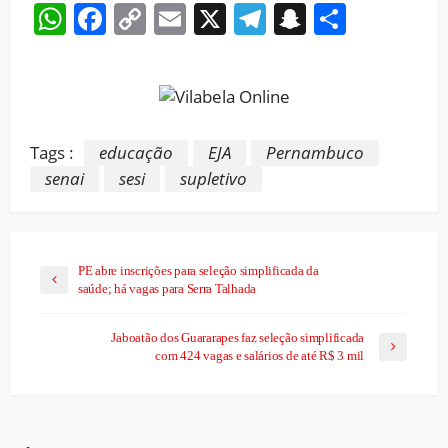
WhatsApp
Facebook
Copy
Email
X
Telegram
Snapchat
Share
Link
Tags :
educação
EJA
Pernambuco
senai
sesi
supletivo
PE abre inscrições para seleção simplificada da
saúde; há vagas para Serra Talhada
Jaboatão dos Guararapes faz seleção simplificada
com 424 vagas e salários de até R$ 3 mil