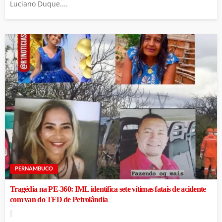
Luciano Duque....
PERNAMBUCO
Tragédia na PE-360: IML identifica sete vítimas fatais de acidente
com van do TFD de Petrolândia