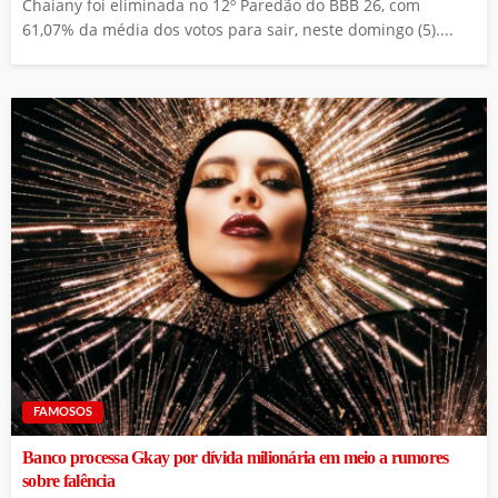
Chaiany foi eliminada no 12º Paredão do BBB 26, com
61,07% da média dos votos para sair, neste domingo (5)....
FAMOSOS
Banco processa Gkay por dívida milionária em meio a rumores
sobre falência