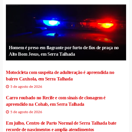
Homem é preso em flagrante por furto de fios de praça no
Alto Bom Jesus, em Serra Talhada
Motocicleta com suspeita de adulteração é apreendida no
bairro Caxixola, em Serra Talhada
5 de agosto de 2026
Carro roubado no Recife e com sinais de clonagem é
apreendido na Cohab, em Serra Talhada
5 de agosto de 2026
Em julho, Centro de Parto Normal de Serra Talhada bate
recorde de nascimentos e amplia atendimentos