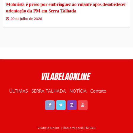
Motorista é preso por embriaguez ao volante após desobedecer
orientação da PM em Serra Talhada
20 de julho de 2026
ÚLTIMAS
SERRA TALHADA
NOTÍCIA
Contato
RÁDIO VILABELA
Vilabela Online | Rádio Vilabela FM 94,3