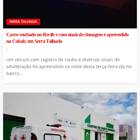
SERRA TALHADA
Carro roubado no Recife e com sinais de clonagem é apreendido
na Cohab, em Serra Talhada
Um veículo com registro de roubo e diversos sinais de
adulteração foi apreendido na noite desta terça-feira (4), no
bairro...