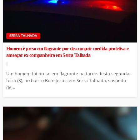
SERRA TALHADA
Homem é preso em flagrante por descumprir medida protetiva e
ameaçar ex-companheira em Serra Talhada
Um homem foi preso em flagrante na tarde desta segunda-
feira (3), no bairro Bom Jesus, em Serra Talhada, suspeito
de...