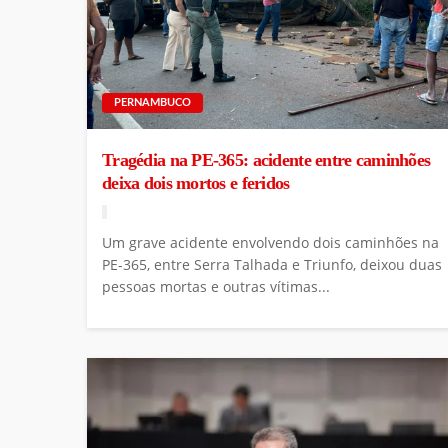
PERNAMBUCO
Tragédia na PE-365: acidente entre caminhões
deixa dois mortos e feridos
Um grave acidente envolvendo dois caminhões na
PE-365, entre Serra Talhada e Triunfo, deixou duas
pessoas mortas e outras vítimas...