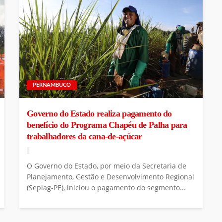
PERNAMBUCO
Governo do Estado realiza pagamento do
benefício do Programa Chapéu de Palha para
trabalhadores da cana-de-açúcar
O Governo do Estado, por meio da Secretaria de
Planejamento, Gestão e Desenvolvimento Regional
(Seplag-PE), iniciou o pagamento do segmento...