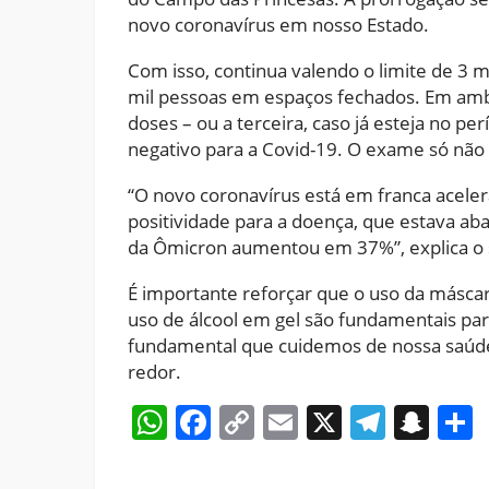
novo coronavírus em nosso Estado.
Com isso, continua valendo o limite de 3 m
mil pessoas em espaços fechados. Em ambo
doses – ou a terceira, caso já esteja no p
negativo para a Covid-19. O exame só não 
“O novo coronavírus está em franca aceler
positividade para a doença, que estava a
da Ômicron aumentou em 37%”, explica o 
É importante reforçar que o uso da másca
uso de álcool em gel são fundamentais p
fundamental que cuidemos de nossa saúde
redor.
WhatsApp
Facebook
Copy
Email
X
Teleg
Sna
Link