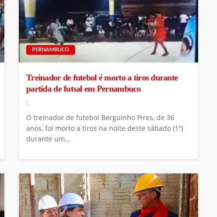
PERNAMBUCO
Treinador de futebol é morto a tiros durante
partida de futsal em Pernambuco
O treinador de futebol Berguinho Pires, de 36
anos, foi morto a tiros na noite deste sábado (1º)
durante um...