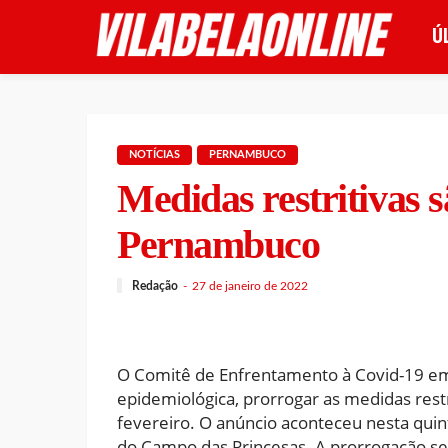
Ú
NOTÍCIAS
PERNAMBUCO
Medidas restritivas 
Pernambuco
Redação
27 de janeiro de 2022
O Comitê de Enfrentamento à Covid-19 em
epidemiológica, prorrogar as medidas restr
fevereiro. O anúncio aconteceu nesta quint
do Campo das Princesas. A prorrogação se