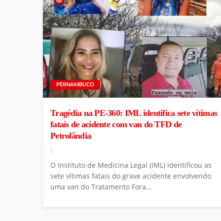
PERNAMBUCO
Tragédia na PE-360: IML identifica sete vítimas
fatais de acidente com van do TFD de
Petrolândia
O Instituto de Medicina Legal (IML) identificou as
sete vítimas fatais do grave acidente envolvendo
uma van do Tratamento Fora...