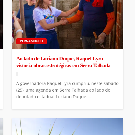
PERNAMBUCO
Ao lado de Luciano Duque, Raquel Lyra
vistoria obras estratégicas em Serra Talhada
A governadora Raquel Lyra cumpriu, neste sábado
(25), uma agenda em Serra Talhada ao lado do
deputado estadual Luciano Duque....