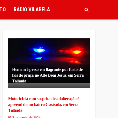
TO
RÁDIO VILABELA
Homem é preso em flagrante por furto de
fios de praça no Alto Bom Jesus, em Serra
Talhada
Motocicleta com suspeita de adulteração é
apreendida no bairro Caxixola, em Serra
Talhada
5 de agosto de 2026