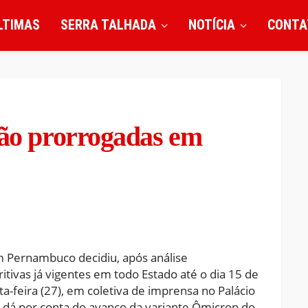
LTIMAS
SERRA TALHADA
NOTÍCIA
CONTA
são prorrogadas em
 Pernambuco decidiu, após análise
itivas já vigentes em todo Estado até o dia 15 de
a-feira (27), em coletiva de imprensa no Palácio
 dá por conta do avanço da variante Ômicron do