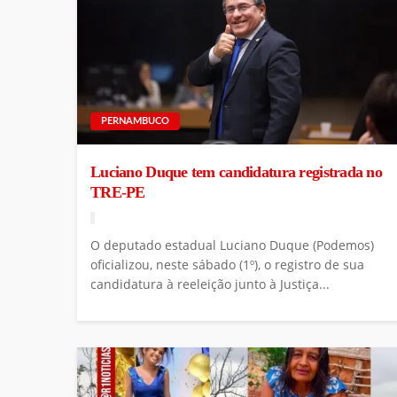
PERNAMBUCO
Luciano Duque tem candidatura registrada no
TRE-PE
O deputado estadual Luciano Duque (Podemos)
oficializou, neste sábado (1º), o registro de sua
candidatura à reeleição junto à Justiça...