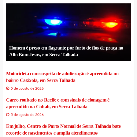
Homem é preso em flagrante por furto de fios de praça no
Alto Bom Jesus, em Serra Talhada
Motocicleta com suspeita de adulteração é apreendida no
bairro Caxixola, em Serra Talhada
5 de agosto de 2026
Carro roubado no Recife e com sinais de clonagem é
apreendido na Cohab, em Serra Talhada
5 de agosto de 2026
Em julho, Centro de Parto Normal de Serra Talhada bate
recorde de nascimentos e amplia atendimentos