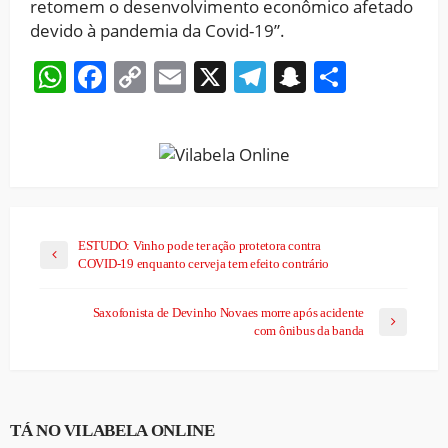
retomem o desenvolvimento econômico afetado
devido à pandemia da Covid-19”.
WhatsApp
Facebook
Copy
Email
X
Telegram
Snapchat
Share
Link
ESTUDO: Vinho pode ter ação protetora contra
COVID-19 enquanto cerveja tem efeito contrário
Saxofonista de Devinho Novaes morre após acidente
com ônibus da banda
TÁ NO VILABELA ONLINE