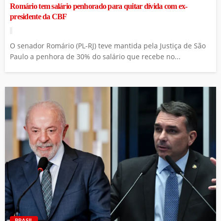
Romário tem salário penhorado para quitar dívida com ex-
presidente da CBF
O senador Romário (PL-RJ) teve mantida pela Justiça de São
Paulo a penhora de 30% do salário que recebe no...
BRASIL