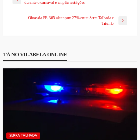
durante o carnaval e amplia restrições
Obras da PE-365 alcançam 27% entre Serra Talhada e
Triunfo
TÁ NO VILABELA ONLINE
SERRA TALHADA