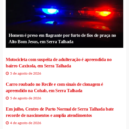
Homem é preso em flagrante por furto de fios de praça no
Alto Bom Jesus, em Serra Talhada
Motocicleta com suspeita de adulteração é apreendida no
bairro Caxixola, em Serra Talhada
5 de agosto de 2026
Carro roubado no Recife e com sinais de clonagem é
apreendido na Cohab, em Serra Talhada
5 de agosto de 2026
Em julho, Centro de Parto Normal de Serra Talhada bate
recorde de nascimentos e amplia atendimentos
4 de agosto de 2026