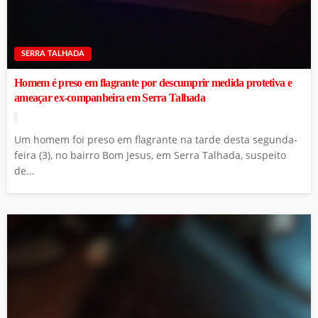
SERRA TALHADA
Homem é preso em flagrante por descumprir medida protetiva e
ameaçar ex-companheira em Serra Talhada
Um homem foi preso em flagrante na tarde desta segunda-
feira (3), no bairro Bom Jesus, em Serra Talhada, suspeito
de...