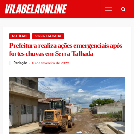
NOTÍCIAS
SERRA TALHADA
Prefeitura realiza ações emergenciais após
fortes chuvas em Serra Talhada
Redação
10 de fevereiro de 2022