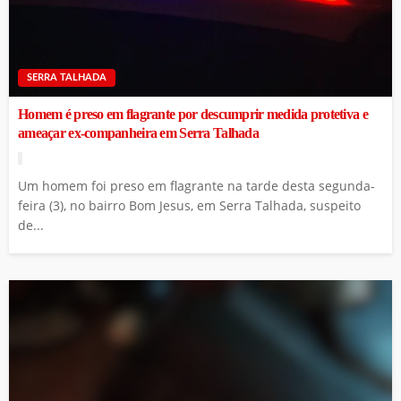
SERRA TALHADA
Homem é preso em flagrante por descumprir medida protetiva e
ameaçar ex-companheira em Serra Talhada
Um homem foi preso em flagrante na tarde desta segunda-
feira (3), no bairro Bom Jesus, em Serra Talhada, suspeito
de...