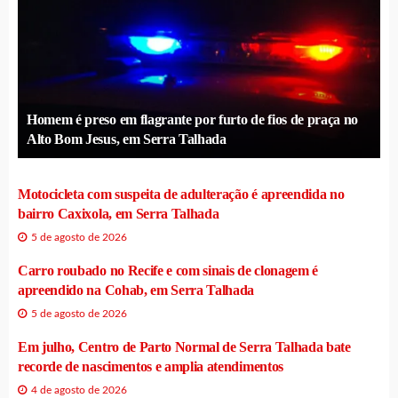
Homem é preso em flagrante por furto de fios de praça no
Alto Bom Jesus, em Serra Talhada
Motocicleta com suspeita de adulteração é apreendida no
bairro Caxixola, em Serra Talhada
5 de agosto de 2026
Carro roubado no Recife e com sinais de clonagem é
apreendido na Cohab, em Serra Talhada
5 de agosto de 2026
Em julho, Centro de Parto Normal de Serra Talhada bate
recorde de nascimentos e amplia atendimentos
4 de agosto de 2026