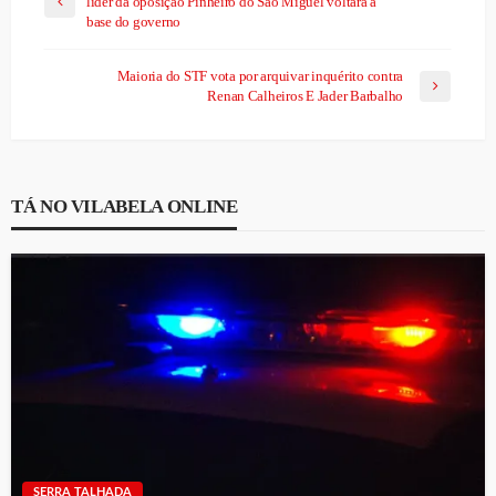
líder da oposição Pinheiro do São Miguel voltará à
base do governo
Maioria do STF vota por arquivar inquérito contra
Renan Calheiros E Jader Barbalho
TÁ NO VILABELA ONLINE
SERRA TALHADA