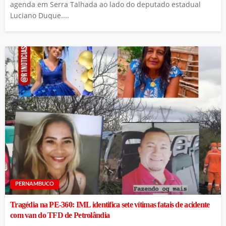
agenda em Serra Talhada ao lado do deputado estadual
Luciano Duque....
PERNAMBUCO
Tragédia na PE-360: IML identifica sete vítimas fatais de acidente
com van do TFD de Petrolândia