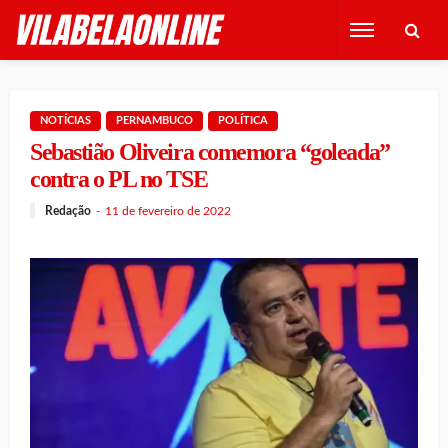
NOTÍCIAS
PERNAMBUCO
POLÍTICA
Sebastião Oliveira comemora “goleada”
contra o PL no TSE
Redação
11 de fevereiro de 2022