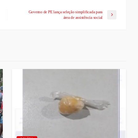
Governo de PE lança seleção simplificada para
área de assistência social