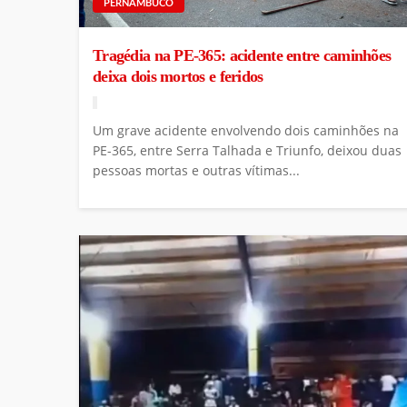
PERNAMBUCO
Tragédia na PE-365: acidente entre caminhões
deixa dois mortos e feridos
Um grave acidente envolvendo dois caminhões na
PE-365, entre Serra Talhada e Triunfo, deixou duas
pessoas mortas e outras vítimas...