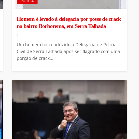
POLÍCIA
Homem é levado à delegacia por posse de crack
no bairro Borborema, em Serra Talhada
Um homem foi conduzido à Delegacia de Polícia
Civil de Serra Talhada após ser flagrado com uma
porção de crack...