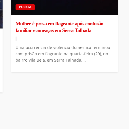
POLÍCIA
Mulher é presa em flagrante após confusão
familiar e ameaças em Serra Talhada
Uma ocorrência de violência doméstica terminou
com prisão em flagrante na quarta-feira (29), no
bairro Vila Bela, em Serra Talhada....