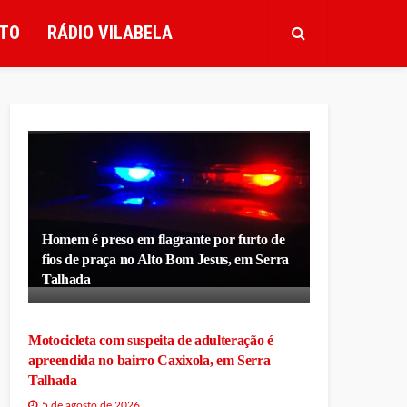
TO
RÁDIO VILABELA
Homem é preso em flagrante por furto de
fios de praça no Alto Bom Jesus, em Serra
Talhada
Motocicleta com suspeita de adulteração é
apreendida no bairro Caxixola, em Serra
Talhada
5 de agosto de 2026