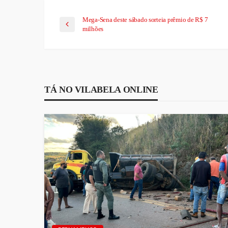
Mega-Sena deste sábado sorteia prêmio de R$ 7
milhões
TÁ NO VILABELA ONLINE