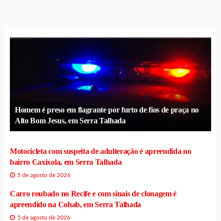
Homem é preso em flagrante por furto de fios de praça no
Alto Bom Jesus, em Serra Talhada
Motocicleta com suspeita de adulteração é apreendida no
bairro Caxixola, em Serra Talhada
5 de agosto de 2026
Carro roubado no Recife e com sinais de clonagem é
apreendido na Cohab, em Serra Talhada
5 de agosto de 2026