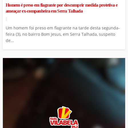
Homem é preso em flagrante por descumprir medida protetiva e
ameaçar ex-companheira em Serra Talhada
Um homem foi preso em flagrante na tarde desta segunda-
feira (3), no bairro Bom Jesus, em Serra Talhada, suspeito
de...