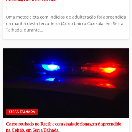
Uma motocicleta com indícios de adulteração foi apreendida
na manhã desta terça-feira (4), no bairro Caxixola, em Serra
Talhada, durante...
SERRA TALHADA
Carro roubado no Recife e com sinais de clonagem é apreendido
na Cohab, em Serra Talhada