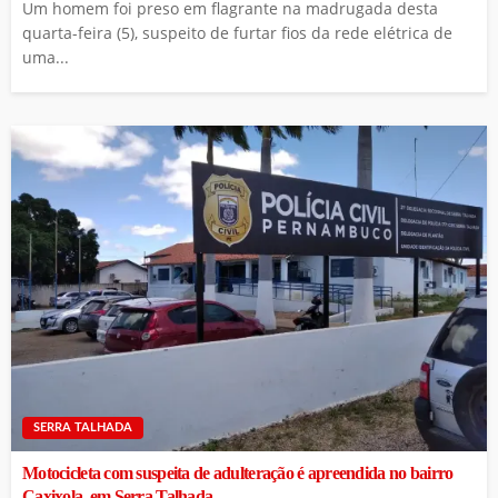
Um homem foi preso em flagrante na madrugada desta
quarta-feira (5), suspeito de furtar fios da rede elétrica de
uma...
SERRA TALHADA
Motocicleta com suspeita de adulteração é apreendida no bairro
Caxixola, em Serra Talhada