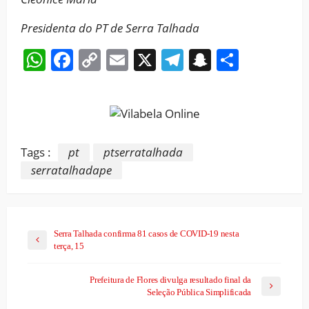
Presidenta do PT de Serra Talhada
WhatsApp
Facebook
Copy
Email
X
Telegram
Snapchat
Share
Link
Tags :
pt
ptserratalhada
serratalhadape
Serra Talhada confirma 81 casos de COVID-19 nesta
terça, 15
Prefeitura de Flores divulga resultado final da
Seleção Pública Simplificada