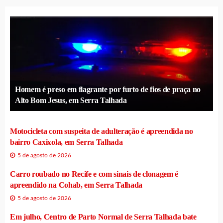
Homem é preso em flagrante por furto de fios de praça no
Alto Bom Jesus, em Serra Talhada
Motocicleta com suspeita de adulteração é apreendida no
bairro Caxixola, em Serra Talhada
5 de agosto de 2026
Carro roubado no Recife e com sinais de clonagem é
apreendido na Cohab, em Serra Talhada
5 de agosto de 2026
Em julho, Centro de Parto Normal de Serra Talhada bate