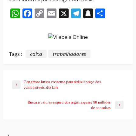
WhatsApp
Facebook
Copy
Email
X
Telegram
Snapchat
Share
Link
Tags :
caixa
trabalhadores
Congresso busca consenso para reduzir preço dos
combustíveis, diz Lira
Busca a valores esquecidos registra quase 90 milhões
de consultas