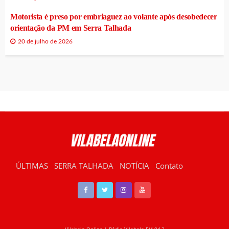
Motorista é preso por embriaguez ao volante após desobedecer
orientação da PM em Serra Talhada
20 de julho de 2026
ÚLTIMAS
SERRA TALHADA
NOTÍCIA
Contato
RÁDIO VILABELA
Vilabela Online | Rádio Vilabela FM 94,3