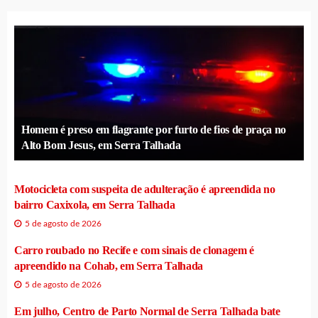
Homem é preso em flagrante por furto de fios de praça no
Alto Bom Jesus, em Serra Talhada
Motocicleta com suspeita de adulteração é apreendida no
bairro Caxixola, em Serra Talhada
5 de agosto de 2026
Carro roubado no Recife e com sinais de clonagem é
apreendido na Cohab, em Serra Talhada
5 de agosto de 2026
Em julho, Centro de Parto Normal de Serra Talhada bate