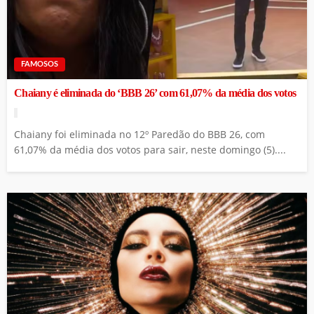
FAMOSOS
Chaiany é eliminada do ‘BBB 26’ com 61,07% da média dos votos
Chaiany foi eliminada no 12º Paredão do BBB 26, com
61,07% da média dos votos para sair, neste domingo (5)....