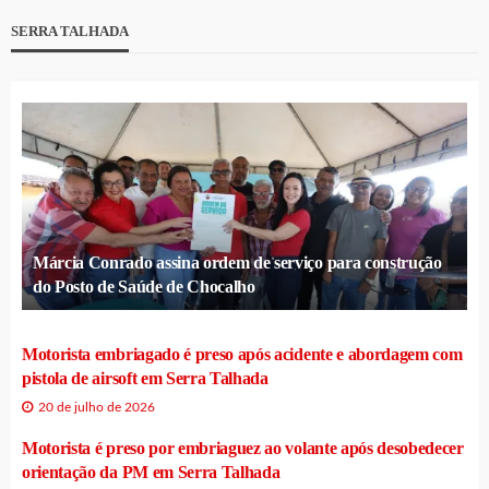
SERRA TALHADA
Márcia Conrado assina ordem de serviço para construção
do Posto de Saúde de Chocalho
Motorista embriagado é preso após acidente e abordagem com
pistola de airsoft em Serra Talhada
20 de julho de 2026
Motorista é preso por embriaguez ao volante após desobedecer
orientação da PM em Serra Talhada