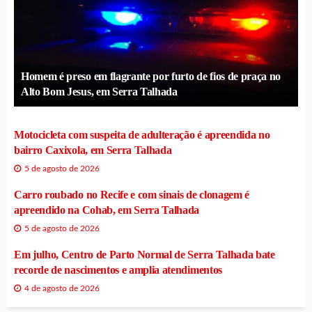
Homem é preso em flagrante por furto de fios de praça no
Alto Bom Jesus, em Serra Talhada
Motocicleta com suspeita de adulteração é apreendida no
bairro Caxixola, em Serra Talhada
5 de agosto de 2026
Carro roubado no Recife e com sinais de clonagem é
apreendido na Cohab, em Serra Talhada
5 de agosto de 2026
Em julho, Centro de Parto Normal de Serra Talhada bate
recorde de nascimentos e amplia atendimentos
4 de agosto de 2026