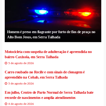
Homem é preso em flagrante por furto de fios de praça no
Alto Bom Jesus, em Serra Talhada
Motocicleta com suspeita de adulteração é apreendida no
bairro Caxixola, em Serra Talhada
5 de agosto de 2026
Carro roubado no Recife e com sinais de clonagem é
apreendido na Cohab, em Serra Talhada
5 de agosto de 2026
Em julho, Centro de Parto Normal de Serra Talhada bate
recorde de nascimentos e amplia atendimentos
4 de agosto de 2026