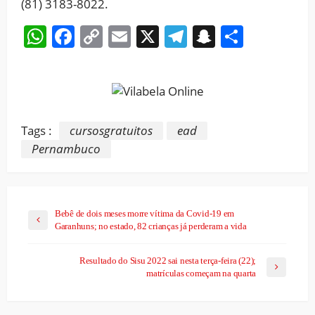
(81) 3183-8022.
WhatsApp
Facebook
Copy
Email
X
Telegram
Snapchat
Share
Link
Tags :
cursosgratuitos
ead
Pernambuco
Bebê de dois meses morre vítima da Covid-19 em
Garanhuns; no estado, 82 crianças já perderam a vida
Resultado do Sisu 2022 sai nesta terça-feira (22);
matrículas começam na quarta