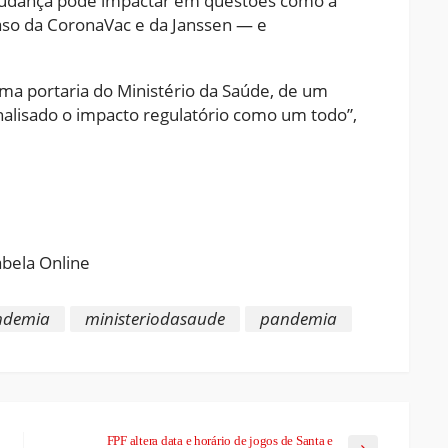
mudança pode impactar em questões como a
aso da CoronaVac e da Janssen — e
ma portaria do Ministério da Saúde, de um
nalisado o impacto regulatório como um todo”,
ram
pchat
Share
ndemia
ministeriodasaude
pandemia
FPF altera data e horário de jogos de Santa e