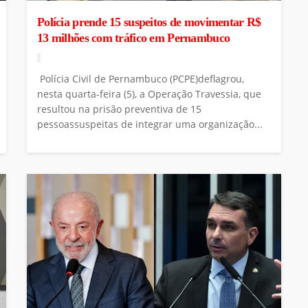
Polícia prende 15 suspeitos de movimentar R$
13 milhões com tráfico em Pernambuco
Polícia Civil de Pernambuco (PCPE)deflagrou,
nesta quarta-feira (5), a Operação Travessia, que
resultou na prisão preventiva de 15
pessoassuspeitas de integrar uma organização...