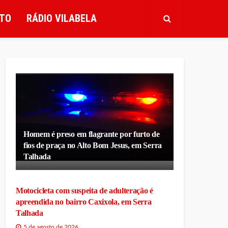
TO
RÁDIO VILABELA
Homem é preso em flagrante por furto de
fios de praça no Alto Bom Jesus, em Serra
Talhada
Motocicleta com suspeita de adulteração é
apreendida no bairro Caxixola, em Serra
Talhada
5 de agosto de 2026