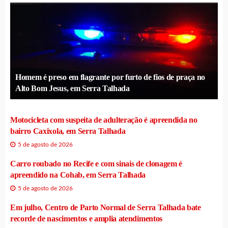
Homem é preso em flagrante por furto de fios de praça no
Alto Bom Jesus, em Serra Talhada
Motocicleta com suspeita de adulteração é apreendida no
bairro Caxixola, em Serra Talhada
5 de agosto de 2026
Carro roubado no Recife e com sinais de clonagem é
apreendido na Cohab, em Serra Talhada
5 de agosto de 2026
Em julho, Centro de Parto Normal de Serra Talhada bate
recorde de nascimentos e amplia atendimentos