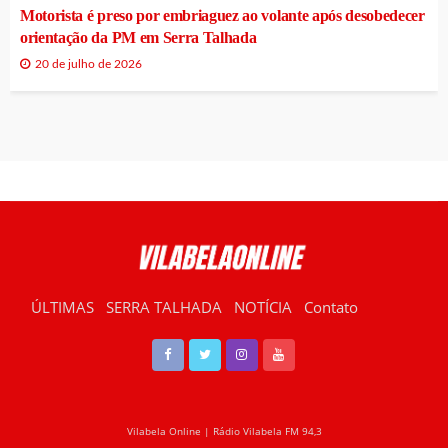
Motorista é preso por embriaguez ao volante após desobedecer
orientação da PM em Serra Talhada
20 de julho de 2026
ÚLTIMAS
SERRA TALHADA
NOTÍCIA
Contato
RÁDIO VILABELA
Vilabela Online | Rádio Vilabela FM 94,3