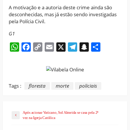
A motivação e a autoria deste crime ainda são
desconhecidas, mas já estão sendo investigadas
pela Polícia Civil.
G1
WhatsApp
Facebook
Copy
Email
X
Telegram
Snapchat
Share
Link
Tags :
floresta
morte
policiais
Após acionar Vaticano, Sol Almeida se casa pela 2ª
vez na Igreja Católica