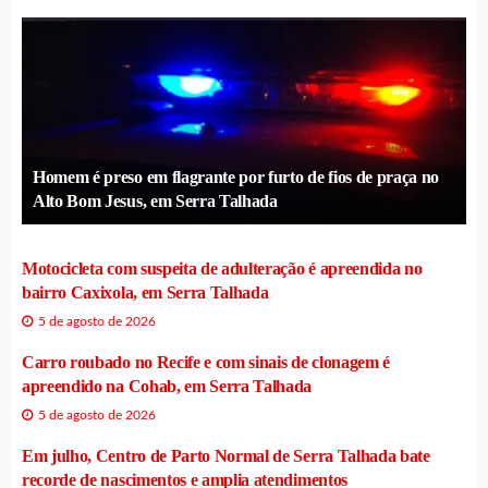
Homem é preso em flagrante por furto de fios de praça no
Alto Bom Jesus, em Serra Talhada
Motocicleta com suspeita de adulteração é apreendida no
bairro Caxixola, em Serra Talhada
5 de agosto de 2026
Carro roubado no Recife e com sinais de clonagem é
apreendido na Cohab, em Serra Talhada
5 de agosto de 2026
Em julho, Centro de Parto Normal de Serra Talhada bate
recorde de nascimentos e amplia atendimentos