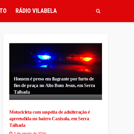
TO
RÁDIO VILABELA
Homem é preso em flagrante por furto de
fios de praça no Alto Bom Jesus, em Serra
Talhada
Motocicleta com suspeita de adulteração é
apreendida no bairro Caxixola, em Serra
Talhada
5 de agosto de 2026