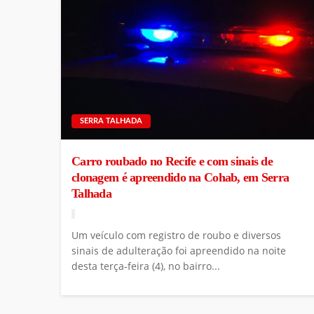
SERRA TALHADA
Carro roubado no Recife e com sinais de
clonagem é apreendido na Cohab, em Serra
Talhada
Um veículo com registro de roubo e diversos
sinais de adulteração foi apreendido na noite
desta terça-feira (4), no bairro...