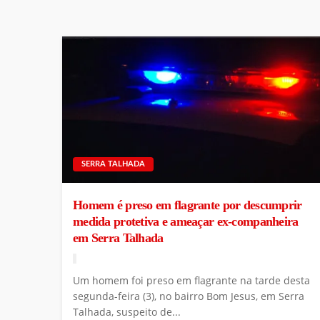
SERRA TALHADA
Homem é preso em flagrante por descumprir
medida protetiva e ameaçar ex-companheira
em Serra Talhada
Um homem foi preso em flagrante na tarde desta
segunda-feira (3), no bairro Bom Jesus, em Serra
Talhada, suspeito de...