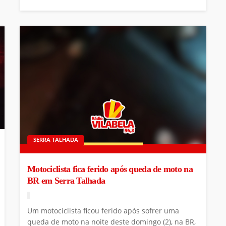
SERRA TALHADA
Motociclista fica ferido após queda de moto na
BR em Serra Talhada
Um motociclista ficou ferido após sofrer uma
queda de moto na noite deste domingo (2), na BR,