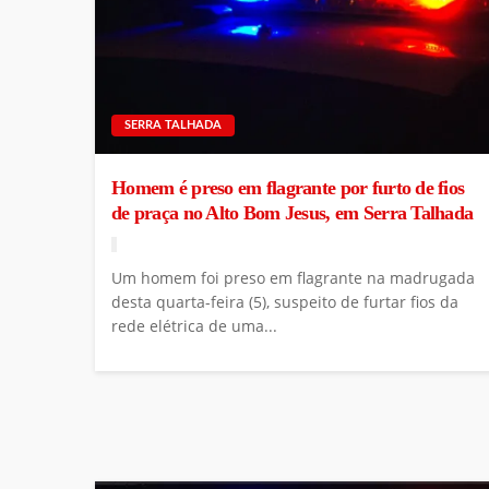
SERRA TALHADA
Homem é preso em flagrante por furto de fios
de praça no Alto Bom Jesus, em Serra Talhada
Um homem foi preso em flagrante na madrugada
desta quarta-feira (5), suspeito de furtar fios da
rede elétrica de uma...