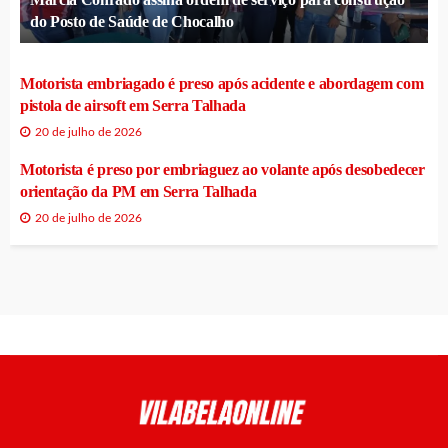
do Posto de Saúde de Chocalho
Motorista embriagado é preso após acidente e abordagem com
pistola de airsoft em Serra Talhada
20 de julho de 2026
Motorista é preso por embriaguez ao volante após desobedecer
orientação da PM em Serra Talhada
20 de julho de 2026