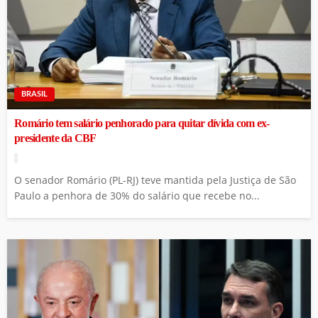
BRASIL
Romário tem salário penhorado para quitar dívida com ex-
presidente da CBF
O senador Romário (PL-RJ) teve mantida pela Justiça de São
Paulo a penhora de 30% do salário que recebe no...