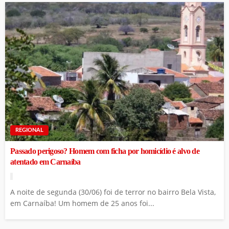
REGIONAL
Passado perigoso? Homem com ficha por homicídio é alvo de
atentado em Carnaíba
A noite de segunda (30/06) foi de terror no bairro Bela Vista,
em Carnaíba! Um homem de 25 anos foi...