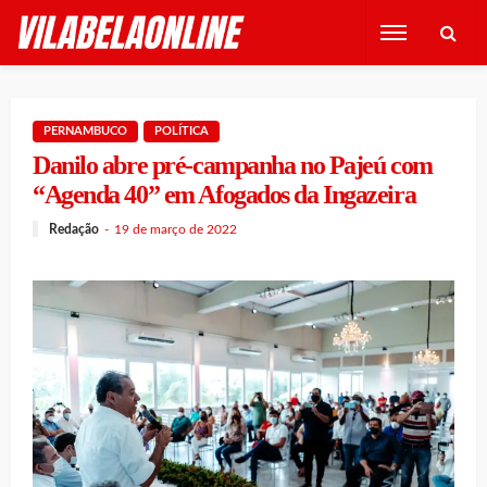
PERNAMBUCO
POLÍTICA
Danilo abre pré-campanha no Pajeú com
“Agenda 40” em Afogados da Ingazeira
Redação
19 de março de 2022