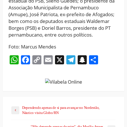
estadual do PSB, Sileno Guedes; o presidente da
Associação Municipalista de Pernambuco
(Amupe), José Patriota, ex-prefeito de Afogados;
bem como os deputados estaduais Waldemar
Borges (PSB) e Doriel Barros, presidente do PT
pernambucano, entre outros políticos.
Foto: Marcus Mendes
WhatsApp
Facebook
Copy
Email
X
Telegram
Snapchat
Share
Link
Dependendo apenas de si para avançar no Nordestão,
Náutico visita Globo/RN
“Não depende apenas de mim”, diz Marília Arraes