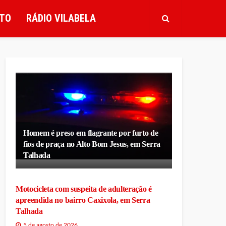
TO
RÁDIO VILABELA
Homem é preso em flagrante por furto de
fios de praça no Alto Bom Jesus, em Serra
Talhada
Motocicleta com suspeita de adulteração é
apreendida no bairro Caxixola, em Serra
Talhada
5 de agosto de 2026