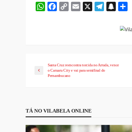
WhatsApp
Facebook
Copy
Email
X
Teleg
Sna
Link
Santa Cruz reencontra torcida no Arruda, vence
o Caruaru City e vai para semifinal do
Pernambucano
TÁ NO VILABELA ONLINE