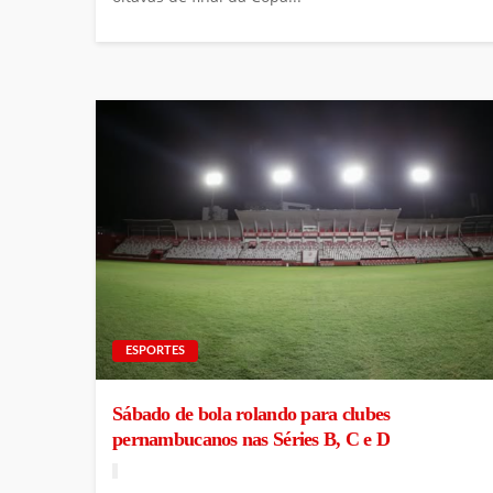
ESPORTES
Sábado de bola rolando para clubes
pernambucanos nas Séries B, C e D