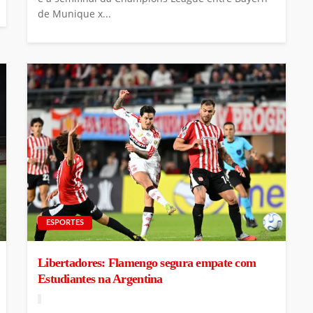
de Munique x...
ESPORTES
Libertadores: Flamengo segura empate com
Estudiantes na Argentina