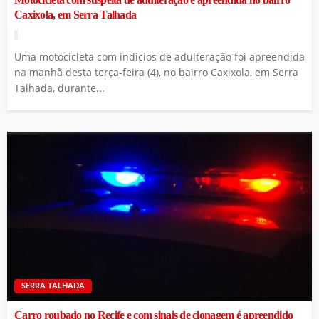
Caxixola, em Serra Talhada
Uma motocicleta com indícios de adulteração foi apreendida
na manhã desta terça-feira (4), no bairro Caxixola, em Serra
Talhada, durante...
SERRA TALHADA
Carro roubado no Recife e com sinais de clonagem é apreendido