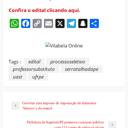
Confira o edital clicando aqui.
WhatsApp
Facebook
Copy
Email
X
Telegram
Snapchat
Share
Link
Tags :
edital
processoseletivo
professorsubstituto
serratalhadape
uast
ufrpe
Governo zera imposto de importação de alimentos
‘básicos’ e do etanol
Prefeitura de Itapetim-PE promove concurso público
com 111 vagas de todos os níveis