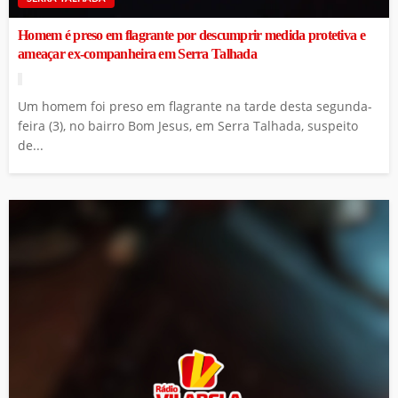
Homem é preso em flagrante por descumprir medida protetiva e
ameaçar ex-companheira em Serra Talhada
Um homem foi preso em flagrante na tarde desta segunda-
feira (3), no bairro Bom Jesus, em Serra Talhada, suspeito
de...