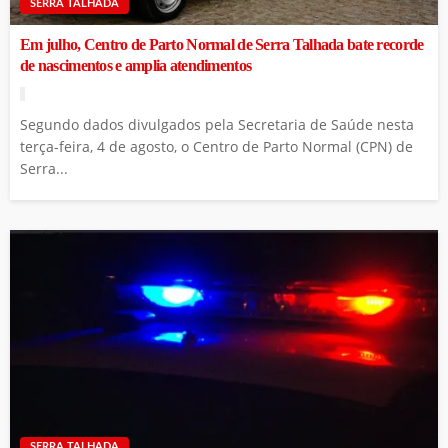
SERRA TALHADA
Em julho, Centro de Parto Normal de Serra Talhada bate recorde
de nascimentos e amplia atendimentos
Segundo dados divulgados pela Secretaria de Saúde nesta
terça-feira, 4 de agosto, o Centro de Parto Normal (CPN) de
Serra...
SERRA TALHADA