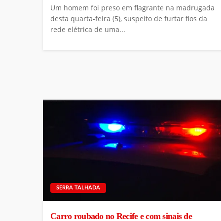
Um homem foi preso em flagrante na madrugada
desta quarta-feira (5), suspeito de furtar fios da
rede elétrica de uma...
SERRA TALHADA
Carro roubado no Recife e com sinais de