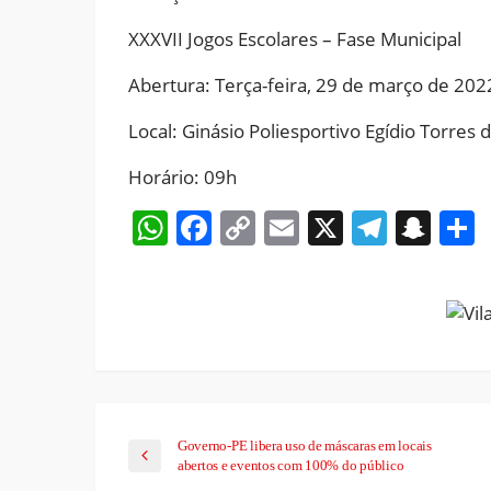
XXXVII Jogos Escolares – Fase Municipal
Abertura: Terça-feira, 29 de março de 202
Local: Ginásio Poliesportivo Egídio Torres 
Horário: 09h
WhatsApp
Facebook
Copy
Email
X
Teleg
Sna
Link
Governo-PE libera uso de máscaras em locais
abertos e eventos com 100% do público