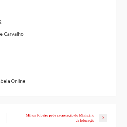
2
de Carvalho
ram
pchat
Share
Milton Ribeiro pede exoneração do Ministério
da Educação