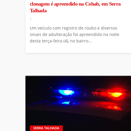
clonagem é apreendido na Cohab, em Serra
Talhada
Um veículo com registro de roubo e diversos
sinais de adulteração foi apreendido na noite
desta terça-feira (4), no bairro...
SERRA TALHADA