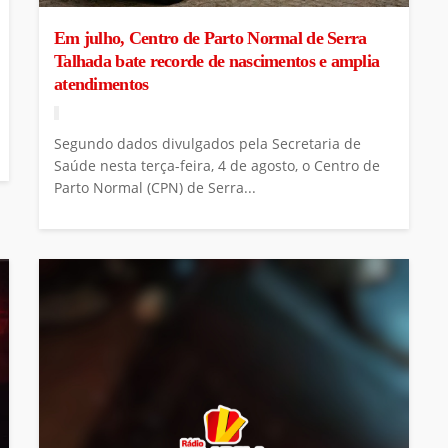
Em julho, Centro de Parto Normal de Serra
Talhada bate recorde de nascimentos e amplia
atendimentos
Segundo dados divulgados pela Secretaria de
Saúde nesta terça-feira, 4 de agosto, o Centro de
Parto Normal (CPN) de Serra...