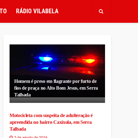
TO
RÁDIO VILABELA
Homem é preso em flagrante por furto de
fios de praça no Alto Bom Jesus, em Serra
Talhada
Motocicleta com suspeita de adulteração é
apreendida no bairro Caxixola, em Serra
Talhada
5 de agosto de 2026