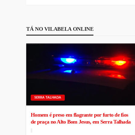
TÁ NO VILABELA ONLINE
SERRA TALHADA
Homem é preso em flagrante por furto de fios
de praça no Alto Bom Jesus, em Serra Talhada