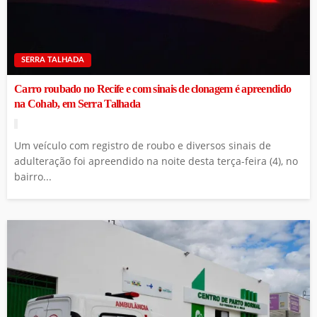
SERRA TALHADA
Carro roubado no Recife e com sinais de clonagem é apreendido
na Cohab, em Serra Talhada
Um veículo com registro de roubo e diversos sinais de
adulteração foi apreendido na noite desta terça-feira (4), no
bairro...