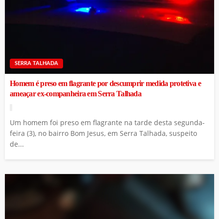
SERRA TALHADA
Homem é preso em flagrante por descumprir medida protetiva e
ameaçar ex-companheira em Serra Talhada
Um homem foi preso em flagrante na tarde desta segunda-
feira (3), no bairro Bom Jesus, em Serra Talhada, suspeito
de...