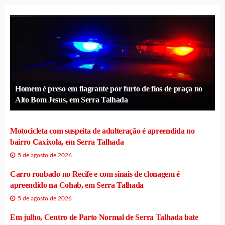
Homem é preso em flagrante por furto de fios de praça no
Alto Bom Jesus, em Serra Talhada
Motocicleta com suspeita de adulteração é apreendida no
bairro Caxixola, em Serra Talhada
5 de agosto de 2026
Carro roubado no Recife e com sinais de clonagem é
apreendido na Cohab, em Serra Talhada
5 de agosto de 2026
Em julho, Centro de Parto Normal de Serra Talhada bate