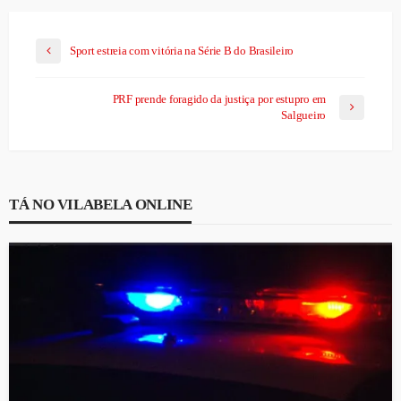
Sport estreia com vitória na Série B do Brasileiro
PRF prende foragido da justiça por estupro em
Salgueiro
TÁ NO VILABELA ONLINE