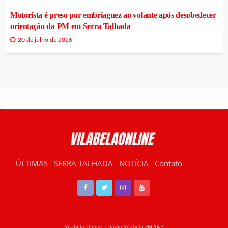
Motorista é preso por embriaguez ao volante após desobedecer
orientação da PM em Serra Talhada
20 de julho de 2026
ÚLTIMAS
SERRA TALHADA
NOTÍCIA
Contato
RÁDIO VILABELA
Vilabela Online | Rádio Vilabela FM 94,3