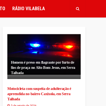
TO
RÁDIO VILABELA
Homem é preso em flagrante por furto de
fios de praça no Alto Bom Jesus, em Serra
Talhada
Motocicleta com suspeita de adulteração é
apreendida no bairro Caxixola, em Serra
Talhada
5 de agosto de 2026