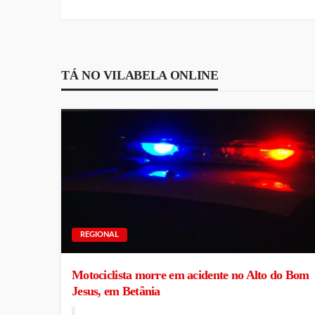
TÁ NO VILABELA ONLINE
REGIONAL
Motociclista morre em acidente no Alto do Bom
Jesus, em Betânia