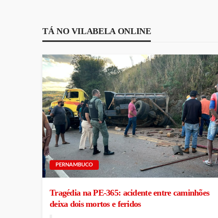
TÁ NO VILABELA ONLINE
PERNAMBUCO
Tragédia na PE-365: acidente entre caminhões
deixa dois mortos e feridos