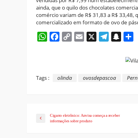
vendidas por R$ 7,99 num estabelecimento
ainda, que o quilo dos chocolates comerci
comércio variam de R$ 31,83 a R$ 33,48, q
comercializado em formato de ovo de pásco
WhatsApp
Facebook
Copy
Email
X
Teleg
Sna
Link
Tags :
olinda
ovosdepascoa
Per
Cigarro eletrônico: Anvisa começa a receber
informações sobre produto