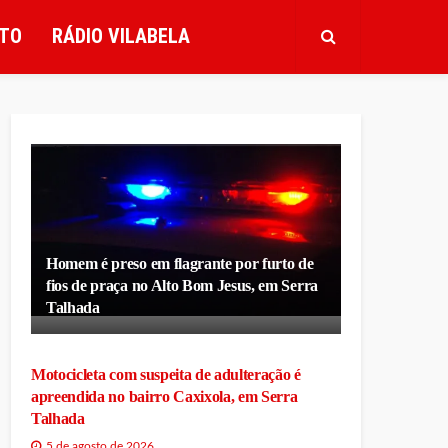
TO
RÁDIO VILABELA
Homem é preso em flagrante por furto de
fios de praça no Alto Bom Jesus, em Serra
Talhada
Motocicleta com suspeita de adulteração é
apreendida no bairro Caxixola, em Serra
Talhada
5 de agosto de 2026