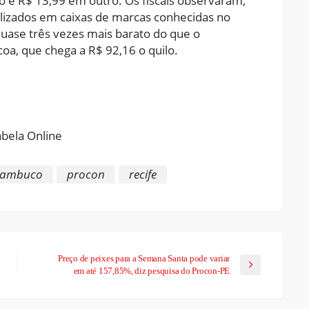
 e R$ 13,99 em outro. Os fiscais observaram,
alizados em caixas de marcas conhecidas no
uase três vezes mais barato do que o
a, que chega a R$ 92,16 o quilo.
ram
pchat
Share
nambuco
procon
recife
Preço de peixes para a Semana Santa pode variar
em até 157,85%, diz pesquisa do Procon-PE