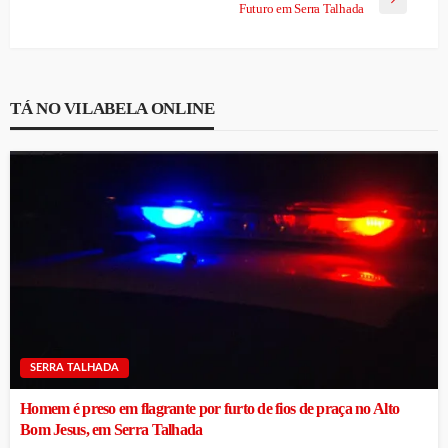
Futuro em Serra Talhada
TÁ NO VILABELA ONLINE
SERRA TALHADA
Homem é preso em flagrante por furto de fios de praça no Alto
Bom Jesus, em Serra Talhada