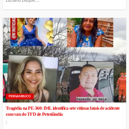
Luciano Duque....
PERNAMBUCO
Tragédia na PE-360: IML identifica sete vítimas fatais de acidente
com van do TFD de Petrolândia