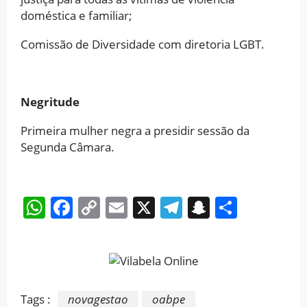
doméstica e familiar;
Comissão de Diversidade com diretoria LGBT.
Negritude
Primeira mulher negra a presidir sessão da
Segunda Câmara.
WhatsApp
Facebook
Copy
Email
X
Telegram
Snapchat
Share
Link
Tags :
novagestao
oabpe