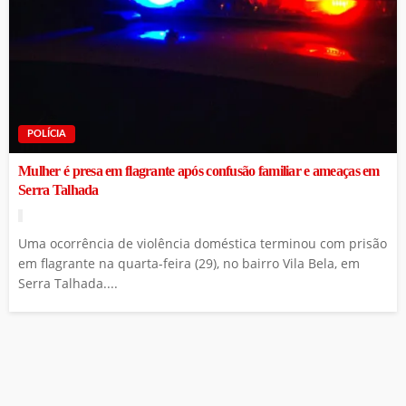
POLÍCIA
Mulher é presa em flagrante após confusão familiar e ameaças em
Serra Talhada
Uma ocorrência de violência doméstica terminou com prisão
em flagrante na quarta-feira (29), no bairro Vila Bela, em
Serra Talhada....