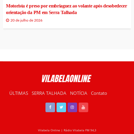
Motorista é preso por embriaguez ao volante após desobedecer
orientação da PM em Serra Talhada
20 de julho de 2026
ÚLTIMAS
SERRA TALHADA
NOTÍCIA
Contato
RÁDIO VILABELA
Vilabela Online | Rádio Vilabela FM 94,3