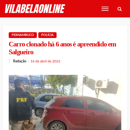
PERNAMBUCO
POLÍCIA
Carro clonado há 6 anos é apreendido em
Salgueiro
Redação
16 de abril de 2022