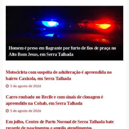
Homem é preso em flagrante por furto de fios de praça no
Alto Bom Jesus, em Serra Talhada
Motocicleta com suspeita de adulteração é apreendida no
bairro Caxixola, em Serra Talhada
5 de agosto de 2026
Carro roubado no Recife e com sinais de clonagem é
apreendido na Cohab, em Serra Talhada
5 de agosto de 2026
Em julho, Centro de Parto Normal de Serra Talhada bate
recorde de nascimentos e amplia atendimentos