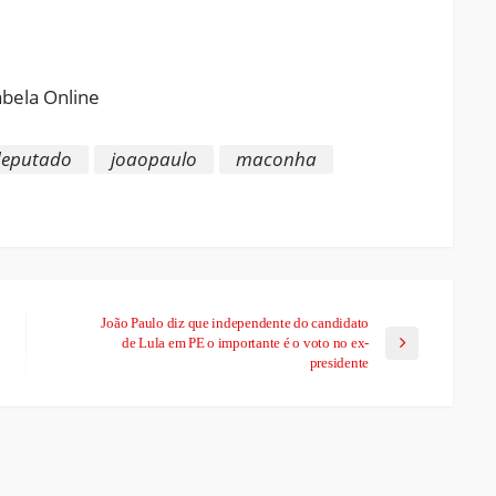
ram
pchat
Share
deputado
joaopaulo
maconha
João Paulo diz que independente do candidato
de Lula em PE o importante é o voto no ex-
presidente