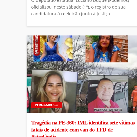
O deputado estadual Luciano Duque (Podemos)
oficializou, neste sábado (1º), o registro de sua
candidatura à reeleição junto à Justiça...
PERNAMBUCO
Tragédia na PE-360: IML identifica sete vítimas
fatais de acidente com van do TFD de
Petrolândia