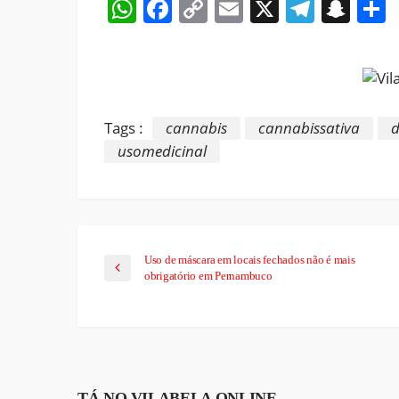
WhatsApp
Facebook
Copy
Email
X
Teleg
Sna
Link
Tags :
cannabis
cannabissativa
usomedicinal
Uso de máscara em locais fechados não é mais
obrigatório em Pernambuco
TÁ NO VILABELA ONLINE