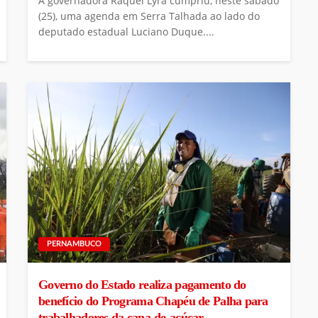
A governadora Raquel Lyra cumpriu, neste sábado
(25), uma agenda em Serra Talhada ao lado do
deputado estadual Luciano Duque....
PERNAMBUCO
Governo do Estado realiza pagamento do
benefício do Programa Chapéu de Palha para
trabalhadores da cana-de-açúcar