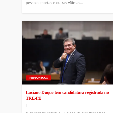
pessoas mortas e outras vítimas...
PERNAMBUCO
Luciano Duque tem candidatura registrada no
TRE-PE