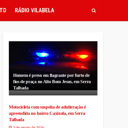
TO
RÁDIO VILABELA
Homem é preso em flagrante por furto de
fios de praça no Alto Bom Jesus, em Serra
Talhada
Motocicleta com suspeita de adulteração é
apreendida no bairro Caxixola, em Serra
Talhada
5 de agosto de 2026