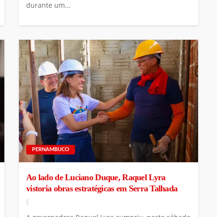
durante um...
PERNAMBUCO
Ao lado de Luciano Duque, Raquel Lyra
vistoria obras estratégicas em Serra Talhada