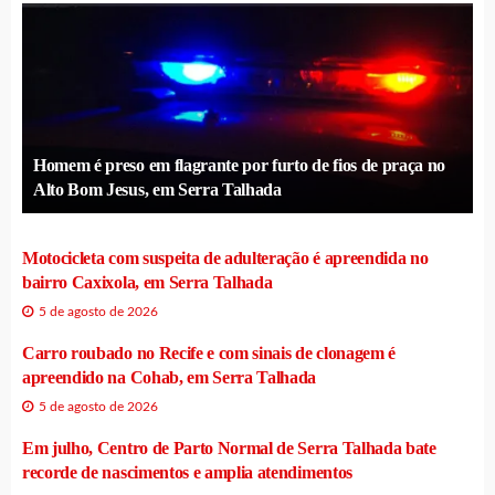
Homem é preso em flagrante por furto de fios de praça no
Alto Bom Jesus, em Serra Talhada
Motocicleta com suspeita de adulteração é apreendida no
bairro Caxixola, em Serra Talhada
5 de agosto de 2026
Carro roubado no Recife e com sinais de clonagem é
apreendido na Cohab, em Serra Talhada
5 de agosto de 2026
Em julho, Centro de Parto Normal de Serra Talhada bate
recorde de nascimentos e amplia atendimentos