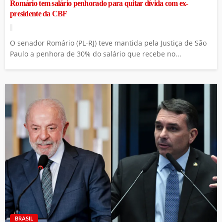
Romário tem salário penhorado para quitar dívida com ex-
presidente da CBF
O senador Romário (PL-RJ) teve mantida pela Justiça de São
Paulo a penhora de 30% do salário que recebe no...
BRASIL