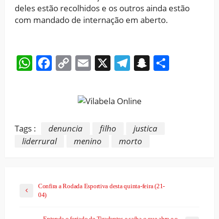
deles estão recolhidos e os outros ainda estão
com mandado de internação em aberto.
WhatsApp
Facebook
Copy
Email
X
Telegram
Snapchat
Share
Link
Tags :
denuncia
filho
justica
liderrural
menino
morto
Confira a Rodada Esportiva desta quinta-feira (21-
04)
Entenda o feriado de Tiradentes e saiba o que abre e o