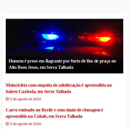
Homem é preso em flagrante por furto de fios de praça no
Alto Bom Jesus, em Serra Talhada
Motocicleta com suspeita de adulteração é apreendida no
bairro Caxixola, em Serra Talhada
5 de agosto de 2026
Carro roubado no Recife e com sinais de clonagem é
apreendido na Cohab, em Serra Talhada
5 de agosto de 2026