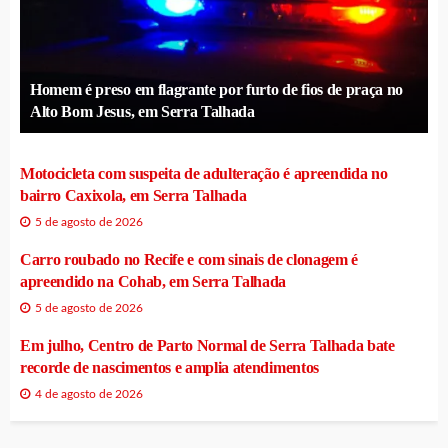
Homem é preso em flagrante por furto de fios de praça no
Alto Bom Jesus, em Serra Talhada
Motocicleta com suspeita de adulteração é apreendida no
bairro Caxixola, em Serra Talhada
5 de agosto de 2026
Carro roubado no Recife e com sinais de clonagem é
apreendido na Cohab, em Serra Talhada
5 de agosto de 2026
Em julho, Centro de Parto Normal de Serra Talhada bate
recorde de nascimentos e amplia atendimentos
4 de agosto de 2026