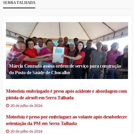
SERRA TALHADA
Márcia Conrado assina ordem de serviço para construção
do Posto de Saúde de Chocalho
Motorista embriagado é preso após acidente e abordagem com
pistola de airsoft em Serra Talhada
20 de julho de 2026
Motorista é preso por embriaguez ao volante após desobedecer
orientação da PM em Serra Talhada
20 de julho de 2026