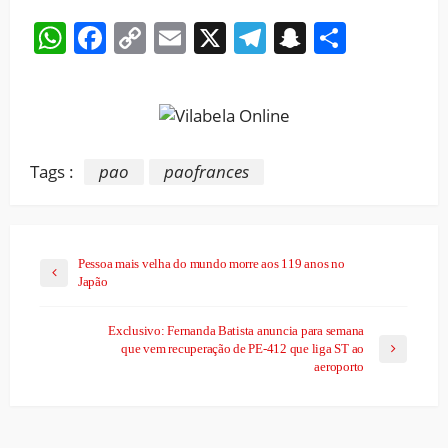
WhatsApp
Facebook
Copy
Email
X
Telegram
Snapchat
Share
Link
Tags :
pao
paofrances
Pessoa mais velha do mundo morre aos 119 anos no
Japão
Exclusivo: Fernanda Batista anuncia para semana
que vem recuperação de PE-412 que liga ST ao
aeroporto