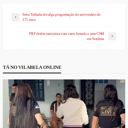
Serra Talhada divulga programação do aniversário de
171 anos
PRF detém motorista com carro furtado e sem CNH
em Sertânia
TÁ NO VILABELA ONLINE