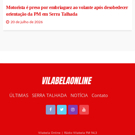
Motorista é preso por embriaguez ao volante após desobedecer
orientação da PM em Serra Talhada
20 de julho de 2026
ÚLTIMAS
SERRA TALHADA
NOTÍCIA
Contato
RÁDIO VILABELA
Vilabela Online | Rádio Vilabela FM 94,3