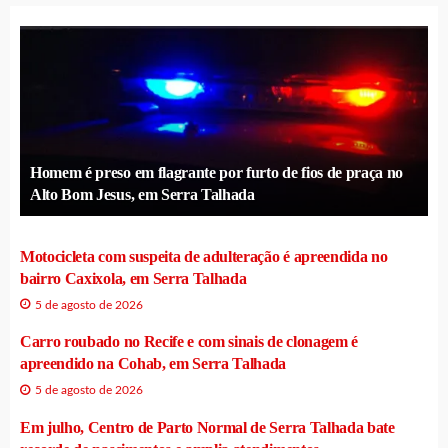
Homem é preso em flagrante por furto de fios de praça no
Alto Bom Jesus, em Serra Talhada
Motocicleta com suspeita de adulteração é apreendida no
bairro Caxixola, em Serra Talhada
5 de agosto de 2026
Carro roubado no Recife e com sinais de clonagem é
apreendido na Cohab, em Serra Talhada
5 de agosto de 2026
Em julho, Centro de Parto Normal de Serra Talhada bate