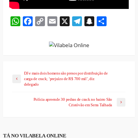
WhatsApp
Facebook
Copy
Email
X
Telegram
Snapchat
Share
Link
DJ e mais dois homens são presos por distribuição de
carga de crack; ‘prejuízo de R$ 700 mil’, diz
delegado
Polícia apreende 30 pedras de crack no bairro São
Cristóvão em Serra Talhada
TÁ NO VILABELA ONLINE