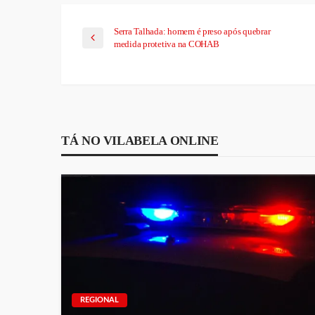
Serra Talhada: homem é preso após quebrar
medida protetiva na COHAB
TÁ NO VILABELA ONLINE
REGIONAL