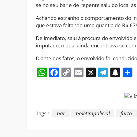
se no seu bar e de repente saiu do local às
Achando estranho o comportamento do indiv
que estava faltando uma quantia de R$ 679
De imediato, saiu à procura do envolvido 
imputado, o qual ainda encontrava-se com 
Diante dos fatos, o envolvido foi conduzid
WhatsApp
Facebook
Copy
Email
X
Teleg
Sna
Link
Tags :
bar
boletimpolicial
furto