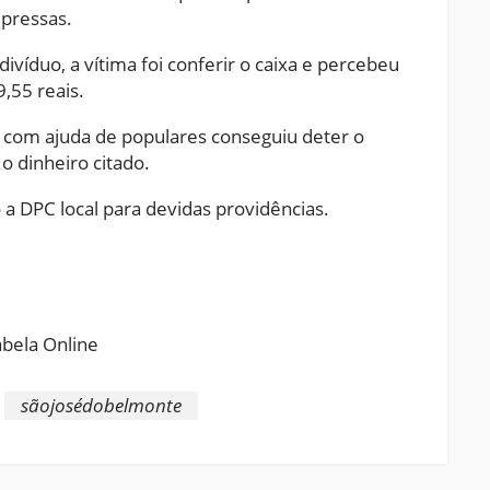
 pressas.
íduo, a vítima foi conferir o caixa e percebeu
,55 reais.
e com ajuda de populares conseguiu deter o
o dinheiro citado.
o a DPC local para devidas providências.
ram
pchat
Share
sãojosédobelmonte