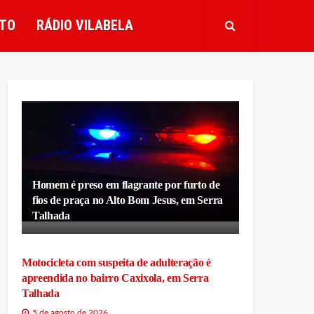
TO
RÁDIO VILABELA
Homem é preso em flagrante por furto de
fios de praça no Alto Bom Jesus, em Serra
Talhada
Motocicleta com suspeita de adulteração é
apreendida no bairro Caxixola, em Serra
Talhada
5 de agosto de 2026