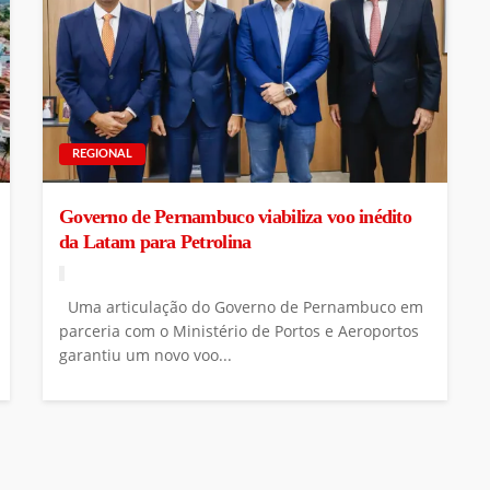
REGIONAL
Governo de Pernambuco viabiliza voo inédito
da Latam para Petrolina
Uma articulação do Governo de Pernambuco em
parceria com o Ministério de Portos e Aeroportos
garantiu um novo voo...